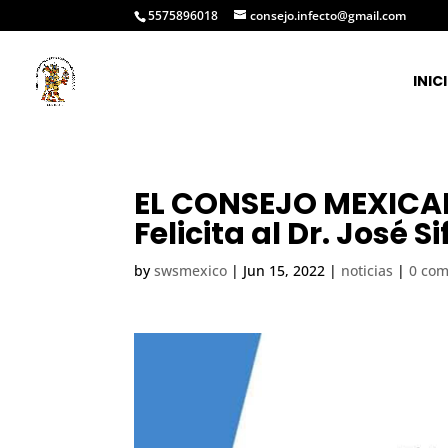
5575896018
consejo.infecto@gmail.com
INIC
EL CONSEJO MEXICAN
Felicita al Dr. José 
by
swsmexico
|
Jun 15, 2022
|
noticias
|
0 co